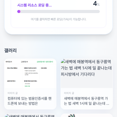
5
1.OBS 오디오 모니터링 설정 확인
%
시스템 리소스 로딩 중...
화면은 나오는데 소리가 전달되지 않는다면 OBS 내부의
모니터링 설정 문제일 확률이 가장 높습니다. OBS 하단의
여기를 클릭하면 빠른 로딩(가속)이 가능합니다.
오디오 믹서에서 캡처보드 장치 옆의 톱니바퀴 아이콘을 누
르고 [오디오 고급 설정]에 들어갑니다. 여기서 캡처보드 오
디오의 모니터링 옵션을 '모니터링 끔'이 아닌 '모니터링 및
출력'으로 변경해 주세요. 이렇게 해야 컴퓨터 스피커로 소
갤러리
리가 흘러나오게 되며, 디스코드 화면 공유 시 해당 소리가
함께 송출됩니다.
2.디스코드 화면 공유 방식 체크
디스코드에서 '화면 공유'를 할 때 [화면] 탭 전체를 공유하
면 시스템 소리가 나가지 않는 경우가 많습니다. 반드시 [애
플리케이션] 탭에서 OBS 프로그램 창을 개별적으로 선택
이미지 글
이미지 글
하여 공유해야 소리가 제대로 전달됩니다. 만약 OBS 창을
컴퓨터에 있는 범용인증서를 핸
새벽에 매봉역에서 동구릉역 가
드폰에 보내는 방법은
는 법 새벽 1시에 일 끝나는데 피
선택했는데도 안 들린다면, 윈도우 소리 설정에서 출력 장
시방에서 기다리다
치가 디스코드와 OBS 모두 동일하게 설정되어 있는지 다