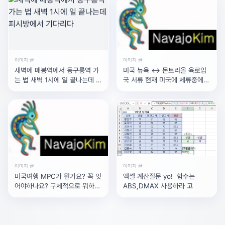
시 한번 점검해 보시기 바랍니다.
3.캡처보드 오디오 입력 장치 추가
OBS 소스 목록에 캡처보드 영상만 있고 오디오가 별도로
잡히지 않는 경우일 수 있습니다. 소스 목록에서 [+] 버튼을
이미지 글
이미지 글
눌러 [오디오 입력 캡처]를 추가하고, 장치를 코시(COSY)
새벽에 매봉역에서 동구릉역 가
미국 뉴욕 <-> 몬트리올 육로입
는 법 새벽 1시에 일 끝나는데 피
국 서류 현재 미국에 체류중에
캡처보드로 선택해 보세요. 그 후 오디오 믹서 바가 움직이
시방에서 기다리다
있고, A-2비자(외교공
는지 확인하고, 1번에서 말씀드린 모니터링 설정을 적용하
면 해결될 것입니다. 또한 디스코드 오디오 설정에서 '음성
감지' 모드 대신 필요하다면 '눌러서 말하기' 설정을 건드려
보며 소리 간섭이 있는지 확인해 보시는 것도 좋습니다.
✅ 마지막, 답변이 도움이 되셨다면, 채택으로 인해 발생하
이미지 글
이미지 글
는 해피빈 콩은 모두 이웃을 위해 기부되고 있습니다. 채택
미국여행 MPC가 뭔가요? 꼭 잇
엑셀 계산질문 yo! 함수는
어야하나요? 구체적으로 뭐하는
해주시면 감사드리겠습니다.
ABS,DMAX 사용하라 고
거에요? 필