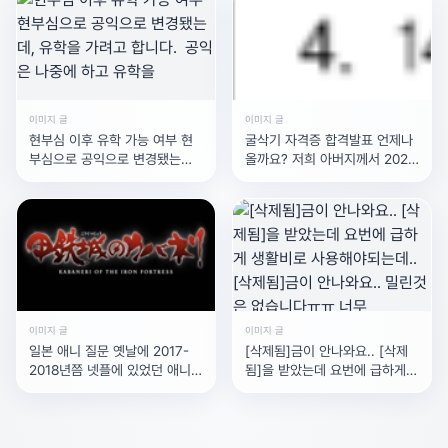
이미지 글
이미지 글
현부심 이후 유학 가능 여부 현
굴삭기 자격증 합격발표 언제나
부심으로 공익으로 변경됐는데,
올까요? 저희 아버지께서 2025
유학을 가려고 합니다. 공익은
상시 기능사 7회 (용인) 쪽에서
나중에 하고 유학을
보셨는데요 굴삭기
이미지 글
이미지 글
일본 애니 질문 옛날에 2017-
[삭제됨]금이 안나와요.. [삭제
2018년쯤 넷플에 있었던 애니메
됨]을 받았는데 요번에 급하게
이션 찾아요 강철의 연금술사랑
생활비로 사용해야되는데..[삭제
비슷한 이름이였고
됨]금이 안나와요.. 밀린것은 없
습니다ㅠㅠ 너무