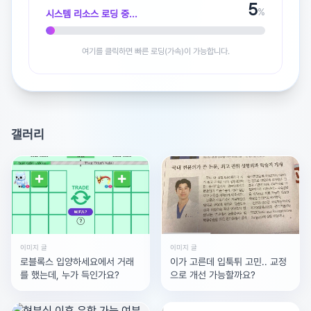
5
%
시스템 리소스 로딩 중...
광고 [X]를 누르면 내용이 해제됩니다
여기를 클릭하면 빠른 로딩(가속)이 가능합니다.
갤러리
이미지 글
이미지 글
로블록스 입양하세요에서 거래
이가 고른데 입툭튀 고민.. 교정
를 했는데, 누가 득인가요?
으로 개선 가능할까요?