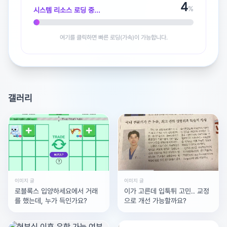
5
시 이름도 하이픈(-)으로 연결하고 대문자로 표기합니다.4.
%
시스템 리소스 로딩 중...
도/지역명은 붙여서 쓰되 대문자로 표기합니다.5. 국가명은
반드시 영문으로 대문자로 표기합니다.​작성하신 형식이 정
여기를 클릭하면 빠른 로딩(가속)이 가능합니다.
확합니다. 이대로 신청하시면 됩니다.​​
갤러리
광고 [X]를 누르면 내용이 해제됩니다
이미지 글
이미지 글
로블록스 입양하세요에서 거래
이가 고른데 입툭튀 고민.. 교정
를 했는데, 누가 득인가요?
으로 개선 가능할까요?