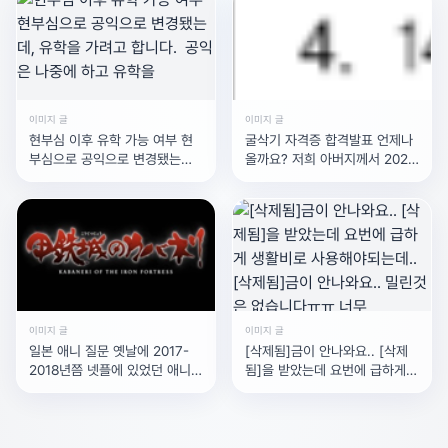
이미지 글
이미지 글
현부심 이후 유학 가능 여부 현
굴삭기 자격증 합격발표 언제나
부심으로 공익으로 변경됐는데,
올까요? 저희 아버지께서 2025
유학을 가려고 합니다. 공익은
상시 기능사 7회 (용인) 쪽에서
나중에 하고 유학을
보셨는데요 굴삭기
이미지 글
이미지 글
일본 애니 질문 옛날에 2017-
[삭제됨]금이 안나와요.. [삭제
2018년쯤 넷플에 있었던 애니메
됨]을 받았는데 요번에 급하게
이션 찾아요 강철의 연금술사랑
생활비로 사용해야되는데..[삭제
비슷한 이름이였고
됨]금이 안나와요.. 밀린것은 없
습니다ㅠㅠ 너무