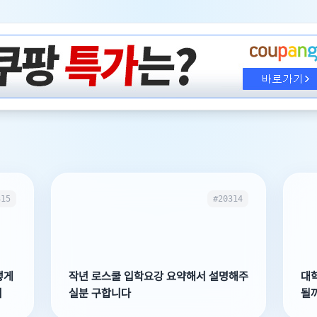
315
#20314
떻게
작년 로스쿨 입학요강 요약해서 설명해주
대학
어
실분 구합니다
될