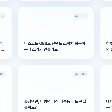
312
#20311
심
디스코드 OBS로 닌텐도 스위치 화공하
하
 미
는데 소리가 안들려요
의 
중 
309
#20308
불닭냉면, 비빔면 대신 배홍동 써도 괜찮
대
을까요?
은 